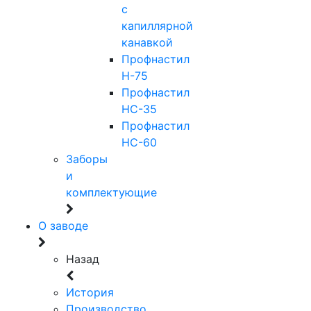
с
капиллярной
канавкой
Профнастил
Н-75
Профнастил
НС-35
Профнастил
НС-60
Заборы
и
комплектующие
О заводе
Назад
История
Производство