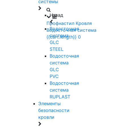
системы
Назад
Профнастил
Кровля
Водосточная
Водосточная система
система
{{cart.length}}
0
GLC
STEEL
Водосточная
система
GLC
PVC
Водосточная
система
RUPLAST
Элементы
безопасности
кровли