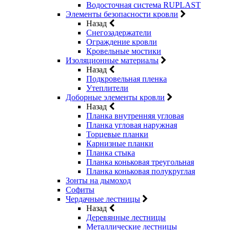
Водосточная система RUPLAST
Элементы безопасности кровли
Назад
Снегозадержатели
Ограждение кровли
Кровельные мостики
Изоляционные материалы
Назад
Подкровельная пленка
Утеплители
Доборные элементы кровли
Назад
Планка внутренняя угловая
Планка угловая наружная
Торцевые планки
Карнизные планки
Планка стыка
Планка коньковая треугольная
Планка коньковая полукруглая
Зонты на дымоход
Софиты
Чердачные лестницы
Назад
Деревянные лестницы
Металлические лестницы