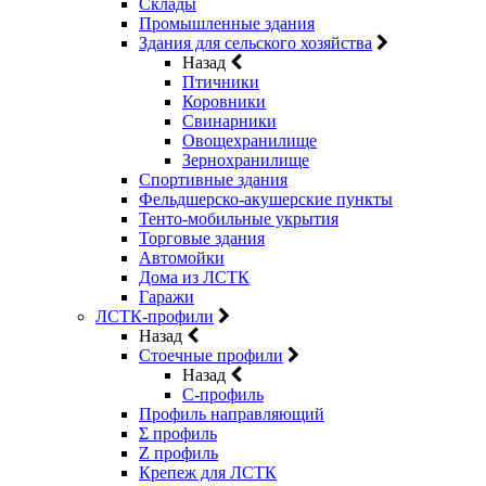
Склады
Промышленные здания
Здания для сельского хозяйства
Назад
Птичники
Коровники
Свинарники
Овощехранилище
Зернохранилище
Спортивные здания
Фельдшерско-акушерские пункты
Тенто-мобильные укрытия
Торговые здания
Автомойки
Дома из ЛСТК
Гаражи
ЛСТК-профили
Назад
Стоечные профили
Назад
C-профиль
Профиль направляющий
Σ профиль
Z профиль
Крепеж для ЛСТК