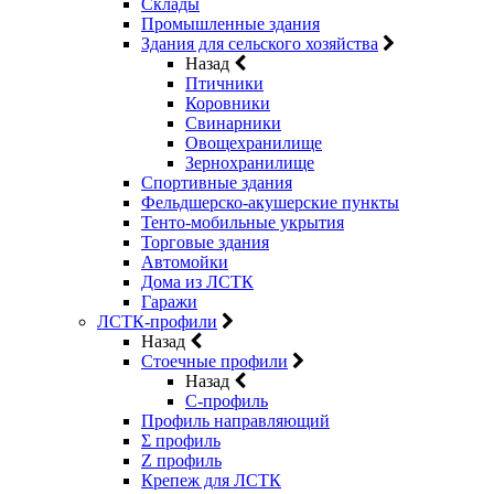
Склады
Промышленные здания
Здания для сельского хозяйства
Назад
Птичники
Коровники
Свинарники
Овощехранилище
Зернохранилище
Спортивные здания
Фельдшерско-акушерские пункты
Тенто-мобильные укрытия
Торговые здания
Автомойки
Дома из ЛСТК
Гаражи
ЛСТК-профили
Назад
Стоечные профили
Назад
C-профиль
Профиль направляющий
Σ профиль
Z профиль
Крепеж для ЛСТК