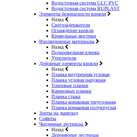
Водосточная система GLC PVC
Водосточная система RUPLAST
Элементы безопасности кровли
Назад
Снегозадержатели
Ограждение кровли
Кровельные мостики
Изоляционные материалы
Назад
Подкровельная пленка
Утеплители
Доборные элементы кровли
Назад
Планка внутренняя угловая
Планка угловая наружная
Торцевые планки
Карнизные планки
Планка стыка
Планка коньковая треугольная
Планка коньковая полукруглая
Зонты на дымоход
Софиты
Чердачные лестницы
Назад
Деревянные лестницы