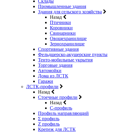
Склады
Промышленные здания
Здания для сельского хозяйства
Назад
Птичники
Коровники
Свинарники
Овощехранилище
Зернохранилище
Спортивные здания
Фельдшерско-акушерские пункты
Тенто-мобильные укрытия
Торговые здания
Автомойки
Дома из ЛСТК
Гаражи
ЛСТК-профили
Назад
Стоечные профили
Назад
C-профиль
Профиль направляющий
Σ профиль
Z профиль
Крепеж для ЛСТК