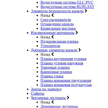
Водосточная система GLC PVC
Водосточная система RUPLAST
Элементы безопасности кровли
Назад
Снегозадержатели
Ограждение кровли
Кровельные мостики
Изоляционные материалы
Назад
Подкровельная пленка
Утеплители
Доборные элементы кровли
Назад
Планка внутренняя угловая
Планка угловая наружная
Торцевые планки
Карнизные планки
Планка стыка
Планка коньковая треугольная
Планка коньковая полукруглая
Зонты на дымоход
Софиты
Чердачные лестницы
Назад
Деревянные лестницы