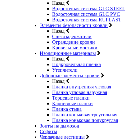
Назад
Водосточная система GLC STEEL
Водосточная система GLC PVC
Водосточная система RUPLAST
Элементы безопасности кровли
Назад
Снегозадержатели
Ограждение кровли
Кровельные мостики
Изоляционные материалы
Назад
Подкровельная пленка
Утеплители
Доборные элементы кровли
Назад
Планка внутренняя угловая
Планка угловая наружная
Торцевые планки
Карнизные планки
Планка стыка
Планка коньковая треугольная
Планка коньковая полукруглая
Зонты на дымоход
Софиты
Чердачные лестницы