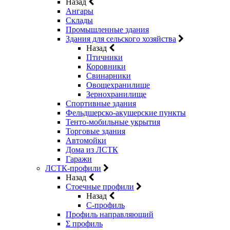
Назад
Ангары
Склады
Промышленные здания
Здания для сельского хозяйства
Назад
Птичники
Коровники
Свинарники
Овощехранилище
Зернохранилище
Спортивные здания
Фельдшерско-акушерские пункты
Тенто-мобильные укрытия
Торговые здания
Автомойки
Дома из ЛСТК
Гаражи
ЛСТК-профили
Назад
Стоечные профили
Назад
C-профиль
Профиль направляющий
Σ профиль