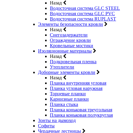
Назад
Водосточная система GLC STEEL
Водосточная система GLC PVC
Водосточная система RUPLAST
Элементы безопасности кровли
Назад
Снегозадержатели
Ограждение кровли
Кровельные мостики
Изоляционные материалы
Назад
Подкровельная пленка
Утеплители
Доборные элементы кровли
Назад
Планка внутренняя угловая
Планка угловая наружная
Торцевые планки
Карнизные планки
Планка стыка
Планка коньковая треугольная
Планка коньковая полукруглая
Зонты на дымоход
Софиты
Чердачные лестницы