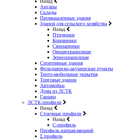
Назад
Ангары
Склады
Промышленные здания
Здания для сельского хозяйства
Назад
Птичники
Коровники
Свинарники
Овощехранилище
Зернохранилище
Спортивные здания
Фельдшерско-акушерские пункты
Тенто-мобильные укрытия
Торговые здания
Автомойки
Дома из ЛСТК
Гаражи
ЛСТК-профили
Назад
Стоечные профили
Назад
C-профиль
Профиль направляющий
Σ профиль