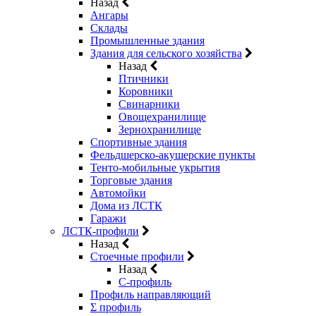
Назад
Ангары
Склады
Промышленные здания
Здания для сельского хозяйства
Назад
Птичники
Коровники
Свинарники
Овощехранилище
Зернохранилище
Спортивные здания
Фельдшерско-акушерские пункты
Тенто-мобильные укрытия
Торговые здания
Автомойки
Дома из ЛСТК
Гаражи
ЛСТК-профили
Назад
Стоечные профили
Назад
C-профиль
Профиль направляющий
Σ профиль