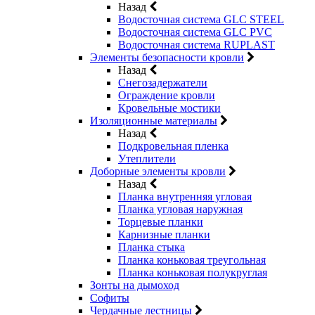
Назад
Водосточная система GLC STEEL
Водосточная система GLC PVC
Водосточная система RUPLAST
Элементы безопасности кровли
Назад
Снегозадержатели
Ограждение кровли
Кровельные мостики
Изоляционные материалы
Назад
Подкровельная пленка
Утеплители
Доборные элементы кровли
Назад
Планка внутренняя угловая
Планка угловая наружная
Торцевые планки
Карнизные планки
Планка стыка
Планка коньковая треугольная
Планка коньковая полукруглая
Зонты на дымоход
Софиты
Чердачные лестницы