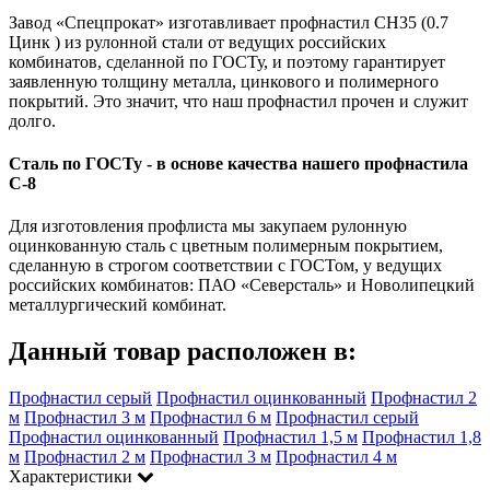
Завод «Спецпрокат» изготавливает профнастил СН35 (0.7
Цинк ) из рулонной стали от ведущих российских
комбинатов, сделанной по ГОСТу, и поэтому гарантирует
заявленную толщину металла, цинкового и полимерного
покрытий. Это значит, что наш профнастил прочен и служит
долго.
Сталь по ГОСТу - в основе качества нашего профнастила
C-8
Для изготовления профлиста мы закупаем рулонную
оцинкованную сталь с цветным полимерным покрытием,
сделанную в строгом соответствии с ГОСТом, у ведущих
российских комбинатов: ПАО «Северсталь» и Новолипецкий
металлургический комбинат.
Данный товар расположен в:
Профнастил серый
Профнастил оцинкованный
Профнастил 2
м
Профнастил 3 м
Профнастил 6 м
Профнастил серый
Профнастил оцинкованный
Профнастил 1,5 м
Профнастил 1,8
м
Профнастил 2 м
Профнастил 3 м
Профнастил 4 м
Характеристики