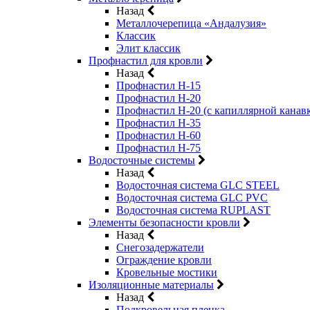
Назад
Металлочерепица «Андалузия»
Классик
Элит классик
Профнастил для кровли
Назад
Профнастил Н-15
Профнастил Н-20
Профнастил Н-20 (с капиллярной канав
Профнастил Н-35
Профнастил Н-60
Профнастил Н-75
Водосточные системы
Назад
Водосточная система GLC STEEL
Водосточная система GLC PVC
Водосточная система RUPLAST
Элементы безопасности кровли
Назад
Снегозадержатели
Ограждение кровли
Кровельные мостики
Изоляционные материалы
Назад
Подкровельная пленка