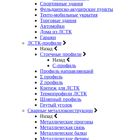
Спортивные здания
Фельдшерско-акушерские пункты
Тенто-мобильные укрытия
Торговые здания
Автомойки
Дома из ЛСТК
Гаражи
ЛСТК-профили
Назад
Стоечные профили
Назад
C-профиль
Профиль направляющий
Σ профиль
Z профиль
Крепеж для ЛСТК
Термопрофили ЛСТК
Шляпный профиль
Гнутый уголок
Сварные металлоконструкции
Назад
Металлические прогоны
Металлическая связь
Металлические балки
Металлические фермы