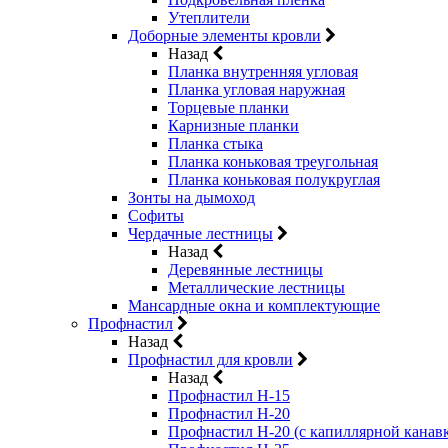
Утеплители
Доборные элементы кровли
Назад
Планка внутренняя угловая
Планка угловая наружная
Торцевые планки
Карнизные планки
Планка стыка
Планка коньковая треугольная
Планка коньковая полукруглая
Зонты на дымоход
Софиты
Чердачные лестницы
Назад
Деревянные лестницы
Металлические лестницы
Мансардные окна и комплектующие
Профнастил
Назад
Профнастил для кровли
Назад
Профнастил Н-15
Профнастил Н-20
Профнастил Н-20 (с капиллярной канав