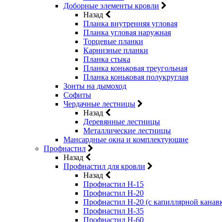
Доборные элементы кровли
Назад
Планка внутренняя угловая
Планка угловая наружная
Торцевые планки
Карнизные планки
Планка стыка
Планка коньковая треугольная
Планка коньковая полукруглая
Зонты на дымоход
Софиты
Чердачные лестницы
Назад
Деревянные лестницы
Металлические лестницы
Мансардные окна и комплектующие
Профнастил
Назад
Профнастил для кровли
Назад
Профнастил Н-15
Профнастил Н-20
Профнастил Н-20 (с капиллярной канав
Профнастил Н-35
Профнастил Н-60