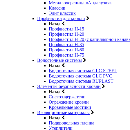
Металлочерепица «Андалузия»
Классик
Элит классик
Профнастил для кровли
Назад
Профнастил Н-15
Профнастил Н-20
Профнастил Н-20 (с капиллярной канав
Профнастил Н-35
Профнастил Н-60
Профнастил Н-75
Водосточные системы
Назад
Водосточная система GLC STEEL
Водосточная система GLC PVC
Водосточная система RUPLAST
Элементы безопасности кровли
Назад
Снегозадержатели
Ограждение кровли
Кровельные мостики
Изоляционные материалы
Назад
Подкровельная пленка
Утеплители