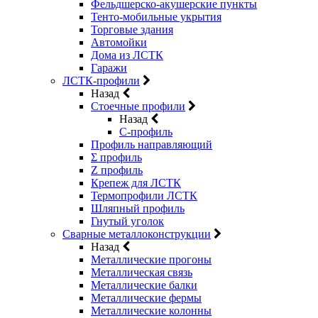
Фельдшерско-акушерские пункты
Тенто-мобильные укрытия
Торговые здания
Автомойки
Дома из ЛСТК
Гаражи
ЛСТК-профили
Назад
Стоечные профили
Назад
C-профиль
Профиль направляющий
Σ профиль
Z профиль
Крепеж для ЛСТК
Термопрофили ЛСТК
Шляпный профиль
Гнутый уголок
Сварные металлоконструкции
Назад
Металлические прогоны
Металлическая связь
Металлические балки
Металлические фермы
Металлические колонны