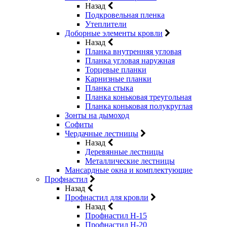
Назад
Подкровельная пленка
Утеплители
Доборные элементы кровли
Назад
Планка внутренняя угловая
Планка угловая наружная
Торцевые планки
Карнизные планки
Планка стыка
Планка коньковая треугольная
Планка коньковая полукруглая
Зонты на дымоход
Софиты
Чердачные лестницы
Назад
Деревянные лестницы
Металлические лестницы
Мансардные окна и комплектующие
Профнастил
Назад
Профнастил для кровли
Назад
Профнастил Н-15
Профнастил Н-20