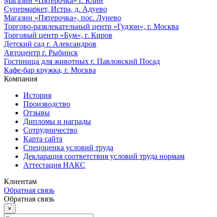
Магазин «Пятерочка» г. Клин
Супермаркет, Истра, д. Адуево
Магазин «Пятерочка», пос. Лунево
Торгово-развлекательный центр «Гудзон», г. Москва
Торговый центр «Бум», г. Киров
Детский сад г. Александров
Автоцентр г. Рыбинск
Гостиница для животных г. Павловский Посад
Кафе-бар кружка, г. Москва
Компания
История
Производство
Отзывы
Дипломы и награды
Сотрудничество
Карта сайта
Спецоценка условий труда
Декларация соответствия условий труда нормам
Аттестация НАКС
Клиентам
Обратная связь
Обратная связь
×