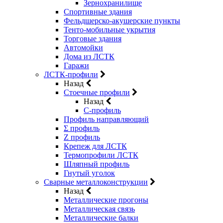
Зернохранилище
Спортивные здания
Фельдшерско-акушерские пункты
Тенто-мобильные укрытия
Торговые здания
Автомойки
Дома из ЛСТК
Гаражи
ЛСТК-профили
Назад
Стоечные профили
Назад
C-профиль
Профиль направляющий
Σ профиль
Z профиль
Крепеж для ЛСТК
Термопрофили ЛСТК
Шляпный профиль
Гнутый уголок
Сварные металлоконструкции
Назад
Металлические прогоны
Металлическая связь
Металлические балки