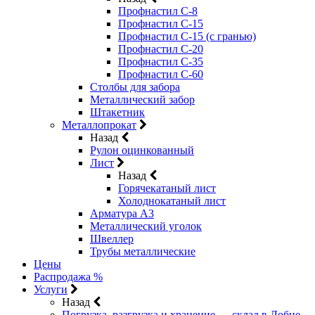
Профнастил С-8
Профнастил С-15
Профнастил С-15 (с гранью)
Профнастил С-20
Профнастил С-35
Профнастил С-60
Столбы для забора
Металлический забор
Штакетник
Металлопрокат
Назад
Рулон оцинкованный
Лист
Назад
Горячекатаный лист
Холоднокатаный лист
Арматура А3
Металлический уголок
Швеллер
Трубы металлические
Цены
Распродажа %
Услуги
Назад
Погрузка, разгрузка и хранение — склад в Лобне