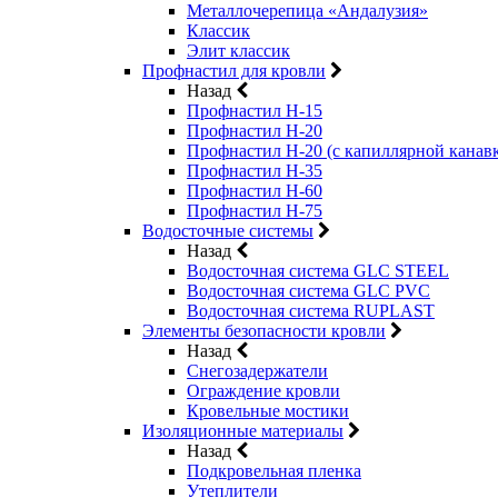
Металлочерепица «Андалузия»
Классик
Элит классик
Профнастил для кровли
Назад
Профнастил Н-15
Профнастил Н-20
Профнастил Н-20 (с капиллярной канав
Профнастил Н-35
Профнастил Н-60
Профнастил Н-75
Водосточные системы
Назад
Водосточная система GLC STEEL
Водосточная система GLC PVC
Водосточная система RUPLAST
Элементы безопасности кровли
Назад
Снегозадержатели
Ограждение кровли
Кровельные мостики
Изоляционные материалы
Назад
Подкровельная пленка
Утеплители