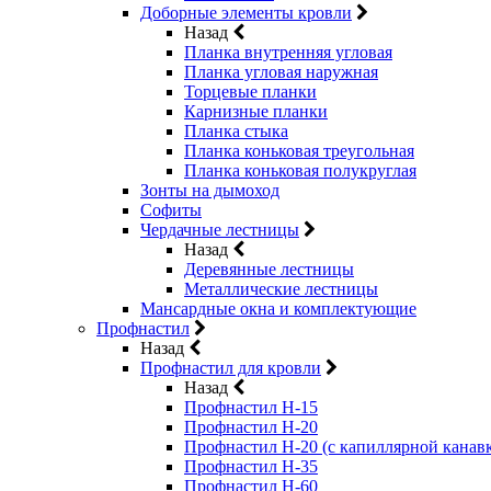
Доборные элементы кровли
Назад
Планка внутренняя угловая
Планка угловая наружная
Торцевые планки
Карнизные планки
Планка стыка
Планка коньковая треугольная
Планка коньковая полукруглая
Зонты на дымоход
Софиты
Чердачные лестницы
Назад
Деревянные лестницы
Металлические лестницы
Мансардные окна и комплектующие
Профнастил
Назад
Профнастил для кровли
Назад
Профнастил Н-15
Профнастил Н-20
Профнастил Н-20 (с капиллярной канав
Профнастил Н-35
Профнастил Н-60