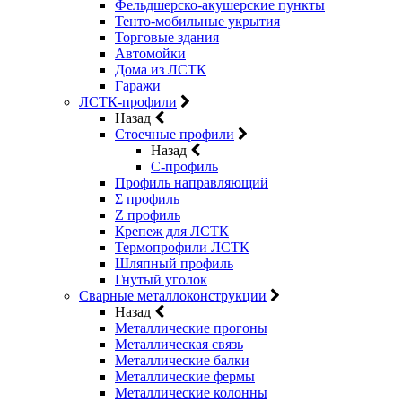
Фельдшерско-акушерские пункты
Тенто-мобильные укрытия
Торговые здания
Автомойки
Дома из ЛСТК
Гаражи
ЛСТК-профили
Назад
Стоечные профили
Назад
C-профиль
Профиль направляющий
Σ профиль
Z профиль
Крепеж для ЛСТК
Термопрофили ЛСТК
Шляпный профиль
Гнутый уголок
Сварные металлоконструкции
Назад
Металлические прогоны
Металлическая связь
Металлические балки
Металлические фермы
Металлические колонны