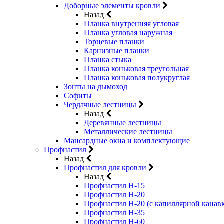
Доборные элементы кровли
Назад
Планка внутренняя угловая
Планка угловая наружная
Торцевые планки
Карнизные планки
Планка стыка
Планка коньковая треугольная
Планка коньковая полукруглая
Зонты на дымоход
Софиты
Чердачные лестницы
Назад
Деревянные лестницы
Металлические лестницы
Мансардные окна и комплектующие
Профнастил
Назад
Профнастил для кровли
Назад
Профнастил Н-15
Профнастил Н-20
Профнастил Н-20 (с капиллярной канав
Профнастил Н-35
Профнастил Н-60