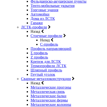
Фельдшерско-акушерские пункты
Тенто-мобильные укрытия
Торговые здания
Автомойки
Дома из ЛСТК
Гаражи
ЛСТК-профили
Назад
Стоечные профили
Назад
C-профиль
Профиль направляющий
Σ профиль
Z профиль
Крепеж для ЛСТК
Термопрофили ЛСТК
Шляпный профиль
Гнутый уголок
Сварные металлоконструкции
Назад
Металлические прогоны
Металлическая связь
Металлические балки
Металлические фермы
Металлические колонны