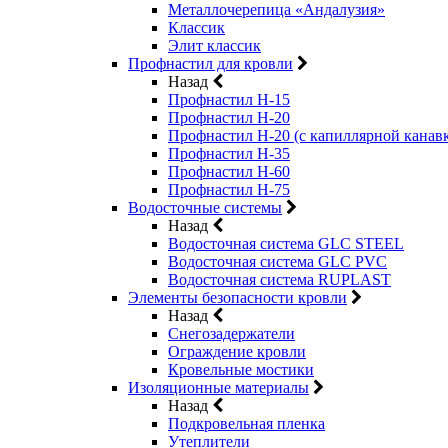
Металлочерепица «Андалузия»
Классик
Элит классик
Профнастил для кровли
Назад
Профнастил Н-15
Профнастил Н-20
Профнастил Н-20 (с капиллярной канав
Профнастил Н-35
Профнастил Н-60
Профнастил Н-75
Водосточные системы
Назад
Водосточная система GLC STEEL
Водосточная система GLC PVC
Водосточная система RUPLAST
Элементы безопасности кровли
Назад
Снегозадержатели
Ограждение кровли
Кровельные мостики
Изоляционные материалы
Назад
Подкровельная пленка
Утеплители