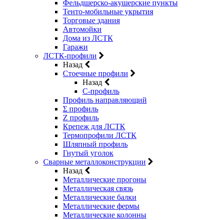
Фельдшерско-акушерские пункты
Тенто-мобильные укрытия
Торговые здания
Автомойки
Дома из ЛСТК
Гаражи
ЛСТК-профили
Назад
Стоечные профили
Назад
C-профиль
Профиль направляющий
Σ профиль
Z профиль
Крепеж для ЛСТК
Термопрофили ЛСТК
Шляпный профиль
Гнутый уголок
Сварные металлоконструкции
Назад
Металлические прогоны
Металлическая связь
Металлические балки
Металлические фермы
Металлические колонны