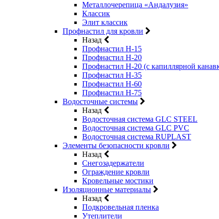
Металлочерепица «Андалузия»
Классик
Элит классик
Профнастил для кровли
Назад
Профнастил Н-15
Профнастил Н-20
Профнастил Н-20 (с капиллярной канав
Профнастил Н-35
Профнастил Н-60
Профнастил Н-75
Водосточные системы
Назад
Водосточная система GLC STEEL
Водосточная система GLC PVC
Водосточная система RUPLAST
Элементы безопасности кровли
Назад
Снегозадержатели
Ограждение кровли
Кровельные мостики
Изоляционные материалы
Назад
Подкровельная пленка
Утеплители