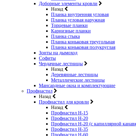
Доборные элементы кровли
Назад
Планка внутренняя угловая
Планка угловая наружная
Торцевые планки
Карнизные планки
Планка стыка
Планка коньковая треугольная
Планка коньковая полукруглая
Зонты на дымоход
Софиты
Чердачные лестницы
Назад
Деревянные лестницы
Металлические лестницы
Мансардные окна и комплектующие
Профнастил
Назад
Профнастил для кровли
Назад
Профнастил Н-15
Профнастил Н-20
Профнастил Н-20 (с капиллярной канав
Профнастил Н-35
Профнастил Н-60