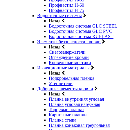
Профнастил Н-60
Профнастил Н-75
Водосточные системы
Назад
Водосточная система GLC STEEL
Водосточная система GLC PVC
Водосточная система RUPLAST
Элементы безопасности кровли
Назад
Снегозадержатели
Ограждение кровли
Кровельные мостики
Изоляционные материалы
Назад
Подкровельная пленка
Утеплители
Доборные элементы кровли
Назад
Планка внутренняя угловая
Планка угловая наружная
Торцевые планки
Карнизные планки
Планка стыка
Планка коньковая треугольная