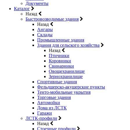
Документы
Каталог
Назад
Быстровозводимые здания
Назад
Ангары
Склады
Промышленные здания
Здания для сельского хозяйства
Назад
Птичники
Коровники
Свинарники
Овощехранилище
Зернохранилище
Спортивные здания
Фельдшерско-акушерские пункты
Тенто-мобильные укрытия
Торговые здания
Автомойки
Дома из ЛСТК
Гаражи
ЛСТК-профили
Назад
Стоечные профили