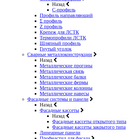
Назад
C-профиль
Профиль направляющий
Σ профиль
Z профиль
Крепеж для ЛСТК
Термопрофили ЛСТК
Шляпный профиль
Гнутый уголок
Сварные металлоконструкции
Назад
Металлические прогоны
Металлическая связь
Металлические балки
Металлические фермы
Металлические колонны
Металлические навесы
Фасадные системы и панели
Назад
Фасадные кассеты
Назад
Фасадные кассеты открытого типа
Фасадные кассеты закрытого типа
Линеарные панели
Профнастил для фасада