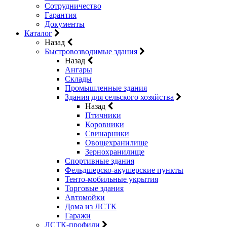
Сотрудничество
Гарантия
Документы
Каталог
Назад
Быстровозводимые здания
Назад
Ангары
Склады
Промышленные здания
Здания для сельского хозяйства
Назад
Птичники
Коровники
Свинарники
Овощехранилище
Зернохранилище
Спортивные здания
Фельдшерско-акушерские пункты
Тенто-мобильные укрытия
Торговые здания
Автомойки
Дома из ЛСТК
Гаражи
ЛСТК-профили