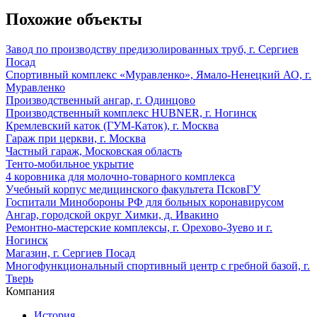
Похожие объекты
Завод по производству предизолированных труб, г. Сергиев
Посад
Спортивный комплекс «Муравленко», Ямало-Ненецкий АО, г.
Муравленко
Производственный ангар, г. Одинцово
Производственный комплекс HUBNER, г. Ногинск
Кремлевский каток (ГУМ-Каток), г. Москва
Гараж при церкви, г. Москва
Частный гараж, Московская область
Тенто-мобильное укрытие
4 коровника для молочно-товарного комплекса
Учебный корпус медицинского факультета ПсковГУ
Госпитали Минобороны РФ для больных коронавирусом
Ангар, городской округ Химки, д. Ивакино
Ремонтно-мастерские комплексы, г. Орехово-Зуево и г.
Ногинск
Магазин, г. Сергиев Посад
Многофункциональный спортивный центр с гребной базой, г.
Тверь
Компания
История