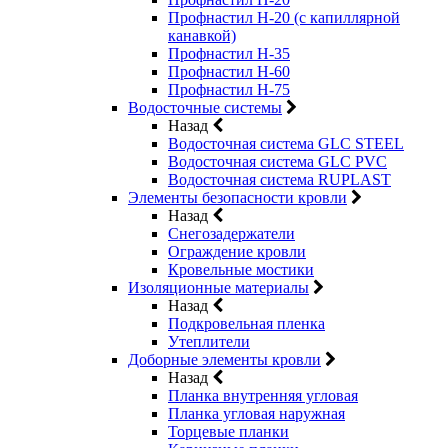
Профнастил Н-20 (с капиллярной
канавкой)
Профнастил Н-35
Профнастил Н-60
Профнастил Н-75
Водосточные системы
Назад
Водосточная система GLC STEEL
Водосточная система GLC PVC
Водосточная система RUPLAST
Элементы безопасности кровли
Назад
Снегозадержатели
Ограждение кровли
Кровельные мостики
Изоляционные материалы
Назад
Подкровельная пленка
Утеплители
Доборные элементы кровли
Назад
Планка внутренняя угловая
Планка угловая наружная
Торцевые планки