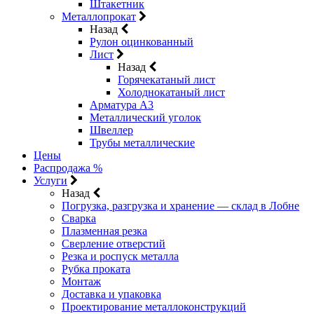
Штакетник
Металлопрокат
Назад
Рулон оцинкованный
Лист
Назад
Горячекатаный лист
Холоднокатаный лист
Арматура А3
Металлический уголок
Швеллер
Трубы металлические
Цены
Распродажа %
Услуги
Назад
Погрузка, разгрузка и хранение — склад в Лобне
Сварка
Плазменная резка
Сверление отверстий
Резка и роспуск металла
Рубка проката
Монтаж
Доставка и упаковка
Проектирование металлоконструкций