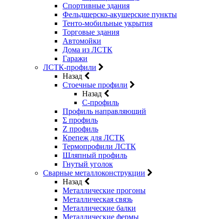
Спортивные здания
Фельдшерско-акушерские пункты
Тенто-мобильные укрытия
Торговые здания
Автомойки
Дома из ЛСТК
Гаражи
ЛСТК-профили
Назад
Стоечные профили
Назад
C-профиль
Профиль направляющий
Σ профиль
Z профиль
Крепеж для ЛСТК
Термопрофили ЛСТК
Шляпный профиль
Гнутый уголок
Сварные металлоконструкции
Назад
Металлические прогоны
Металлическая связь
Металлические балки
Металлические фермы