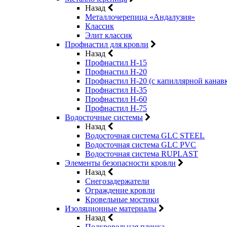
Назад
Металлочерепица «Андалузия»
Классик
Элит классик
Профнастил для кровли
Назад
Профнастил Н-15
Профнастил Н-20
Профнастил Н-20 (с капиллярной канав
Профнастил Н-35
Профнастил Н-60
Профнастил Н-75
Водосточные системы
Назад
Водосточная система GLC STEEL
Водосточная система GLC PVC
Водосточная система RUPLAST
Элементы безопасности кровли
Назад
Снегозадержатели
Ограждение кровли
Кровельные мостики
Изоляционные материалы
Назад
Подкровельная пленка