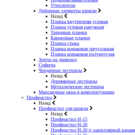
Утеплители
Доборные элементы кровли
Назад
Планка внутренняя угловая
Планка угловая наружная
Торцевые планки
Карнизные планки
Планка стыка
Планка коньковая треугольная
Планка коньковая полукруглая
Зонты на дымоход
Софиты
Чердачные лестницы
Назад
Деревянные лестницы
Металлические лестницы
Мансардные окна и комплектующие
Профнастил
Назад
Профнастил для кровли
Назад
Профнастил Н-15
Профнастил Н-20
Профнастил Н-20 (с капиллярной канав